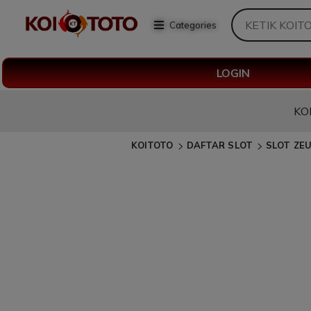
Skip
Search
KOITOTO
to
Categories
for
Content
items
or
shops
LOGIN
KO
KOITOTO
DAFTAR SLOT
SLOT ZE