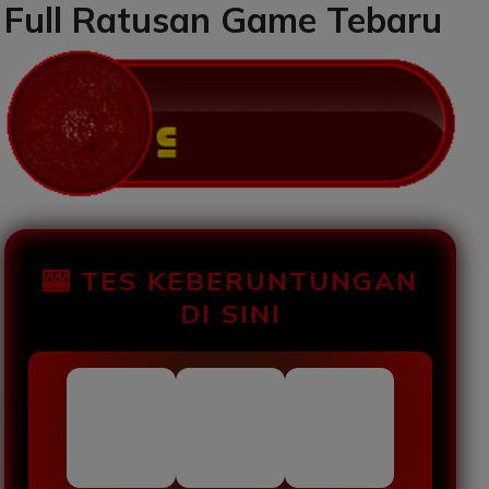
Full Ratusan Game Tebaru
🎰 TES KEBERUNTUNGAN
DI SINI