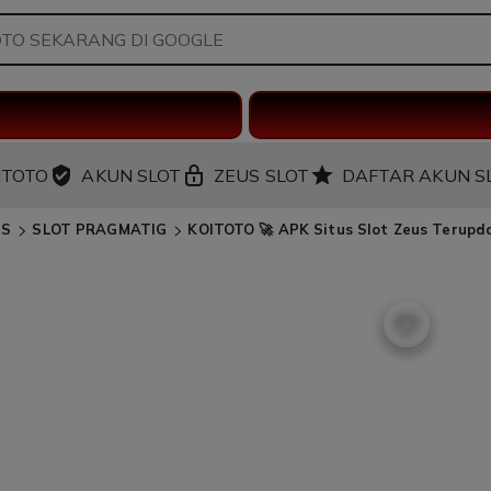
ITOTO
AKUN SLOT
ZEUS SLOT
DAFTAR AKUN S
US
SLOT PRAGMATIG
KOITOTO 🚀 APK Situs Slot Zeus Terupd